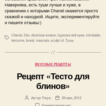
Наверняка, есть туши лучше и хуже, в
сравнении с которыми Chanel окажется просто
сказкой и находкой. Ищите, экспериментируйте
и пишите отзывы:)
Chanel
,
Dior
,
diorshow extase
,
hypnose doll eyes
,
inimitable
,
Метки
lancome
,
loreal
,
mascara
,
sculpt cil
,
Тушь
Рубрики
ВКУСНЫЕ РЕЦЕПТЫ
Рецепт «Тесто для
блинов»
Автор:
Freya
29 мая, 2012
Автор
Дата
записи
записи
к
Комментариев
нет