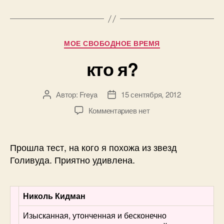
Рубрики
МОЕ СВОБОДНОЕ ВРЕМЯ
кто я?
Автор:
Freya
15 сентября, 2012
Автор
Дата
записи
записи
к
Комментариев
нет
записи
кто
я?
Прошла тест, на кого я похожа из звезд
Голивуда. Приятно удивлена.
Николь Кидман
Изысканная, утонченная и бесконечно