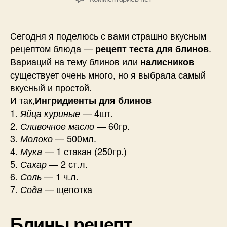
записи
Рецепт
«Тесто
Сегодня я поделюсь с вами страшно вкусным
для
рецептом блюда —
.
рецепт теста для блинов
блинов»
Вариаций на тему блинов или
налисников
существует очень много, но я выбрала самый
вкусный и простой.
И так,
Ингридиенты для блинов
1.
— 4шт.
Яйца куриные
2.
— 60гр.
Сливочное масло
3.
— 500мл.
Молоко
4.
— 1 стакан (250гр.)
Мука
5.
— 2 ст.л.
Сахар
6.
— 1 ч.л.
Соль
7.
— щепотка
Сода
Блины рецепт