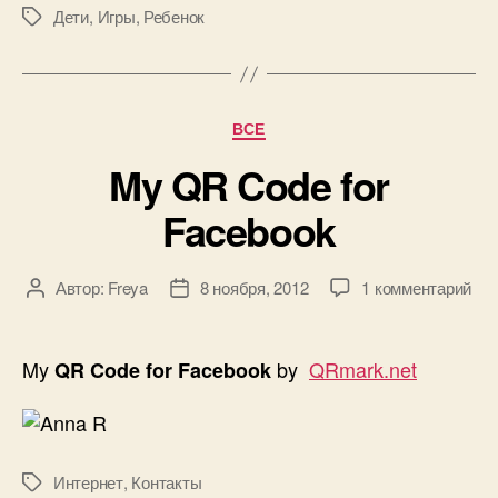
Дети
,
Игры
,
Ребенок
Метки
Рубрики
ВСЕ
My QR Code for
Facebook
к
Автор:
Freya
8 ноября, 2012
1 комментарий
Автор
Дата
зап
записи
записи
My
QR
My
by
QRmark.net
QR Code for Facebook
Co
for
Fac
Интернет
,
Контакты
Метки