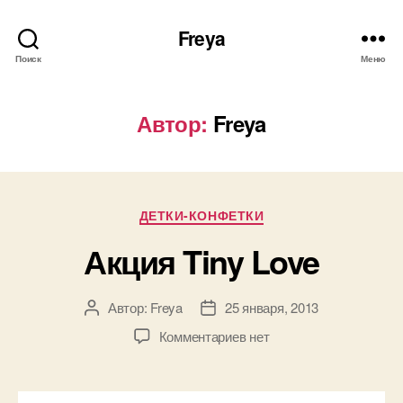
Freya
Поиск
Меню
Автор:
Freya
Рубрики
ДЕТКИ-КОНФЕТКИ
Акция Tiny Love
Автор:
Freya
25 января, 2013
Автор
Дата
записи
записи
к
Комментариев
нет
записи
Акция
Tiny