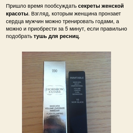
«Тушь
Пришло время пообсуждать
секреты женской
для
. Взгляд, которым женщина пронзает
красоты
ресниц
сердца мужчин можно тренировать годами, а
премиум
можно и приобрести за 5 минут, если правильно
класса»
подобрать
.
тушь для ресниц