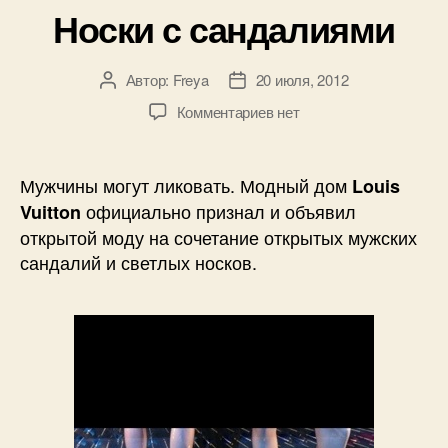
Носки с сандалиями
Автор:
Freya
20 июля, 2012
Автор
Дата
записи
записи
к
Комментариев
нет
записи
Носки
с
Мужчины могут ликовать. Модный дом
Louis
сандалиями
официально признал и объявил
Vuitton
открытой моду на сочетание открытых мужских
сандалий и светлых носков.