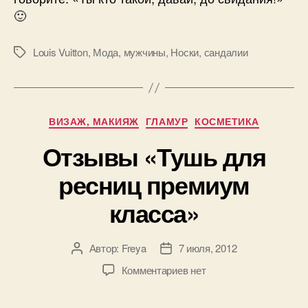
🙂
Louis Vuitton
,
Мода
,
мужчины
,
Носки
,
сандалии
Метки
Рубрики
ВИЗАЖ, МАКИЯЖ
ГЛАМУР
КОСМЕТИКА
Отзывы «Тушь для
ресниц премиум
класса»
Автор:
Freya
7 июля, 2012
Автор
Дата
записи
записи
к
Комментариев
нет
записи
Отзывы