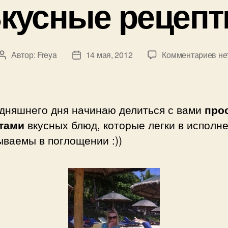
кусные рецеп
к
Автор:
Freya
14 мая, 2012
Комментариев
не
Автор
Дата
за
записи
записи
Вк
ре
одняшнего дня начинаю делиться с вами
про
тами
вкусных блюд, которые легки в исполн
ваемы в поглощении :))