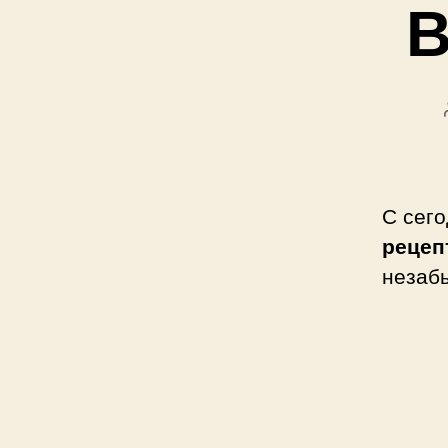
В
С сег
рецеп
незабы