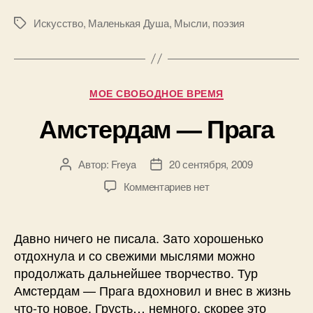
Искусство
,
Маленькая Душа
,
Мысли
,
поэзия
Метки
Рубрики
МОЕ СВОБОДНОЕ ВРЕМЯ
Амстердам — Прага
Автор:
Freya
20 сентября, 2009
Автор
Дата
записи
записи
к
Комментариев
нет
записи
Амстердам
—
Давно ничего не писала. Зато хорошенько
Прага
отдохнула и со свежими мыслями можно
продолжать дальнейшее творчество. Тур
Амстердам — Прага вдохновил и внес в жизнь
что-то новое. Грусть… немного, скорее это