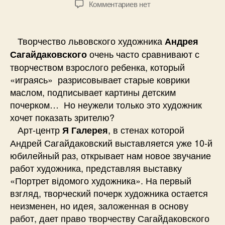
к
Комментариев
нет
записи
Статья
про
Творчество львовского художника
Андрея
выставку
очень часто сравнивают с
Сагайдаковского
Андрея
творчеством взрослого ребенка, который
Сагайдаковского.
«играясь» разрисовывает старые коврики
маслом, подписывает картины детским
почерком… Но неужели только это художник
хочет показать зрителю?
Арт-центр
, в стенах которой
Я Галерея
Андрей Сагайдаковский выставляется уже 10-й
юбилейный раз, открывает нам новое звучание
работ художника, представляя выставку
«Портрет відомого художника». На первый
взгляд, творческий почерк художника остается
неизменен, но идея, заложенная в основу
работ, дает право творчеству Сагайдаковского