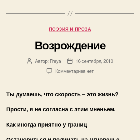
Рубрики
ПОЭЗИЯ И ПРОЗА
Возрождение
Автор:
Freya
16 сентября, 2010
Автор
Дата
записи
записи
к
Комментариев
нет
записи
Возрождение
Ты думаешь, что скорость – это жизнь?
Прости, я не согласна с этим мненьем.
Как иногда приятно у границ
Остановиться и подумать на мгновенье.