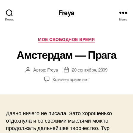
Freya
Поиск
Меню
Рубрики
МОЕ СВОБОДНОЕ ВРЕМЯ
Амстердам — Прага
Автор:
Freya
20 сентября, 2009
Автор
Дата
записи
записи
к
Комментариев
нет
записи
Амстердам
—
Прага
Давно ничего не писала. Зато хорошенько
отдохнула и со свежими мыслями можно
продолжать дальнейшее творчество. Тур