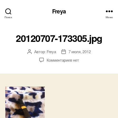
Freya
Поиск
Меню
20120707-173305.jpg
Автор:
Freya
7 июля, 2012
Автор
Дата
записи
записи
к
Комментариев
нет
записи
20120707-
173305.jpg