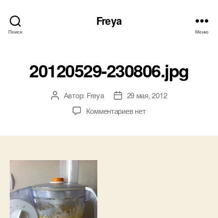
Freya
Поиск
Меню
20120529-230806.jpg
Автор:
Freya
29 мая, 2012
Автор
Дата
записи
записи
к
Комментариев
нет
записи
20120529-
230806.jpg