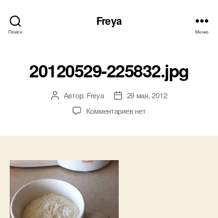
Freya
Поиск
Меню
20120529-225832.jpg
Автор:
Freya
29 мая, 2012
Автор
Дата
записи
записи
к
Комментариев
нет
записи
20120529-
225832.jpg