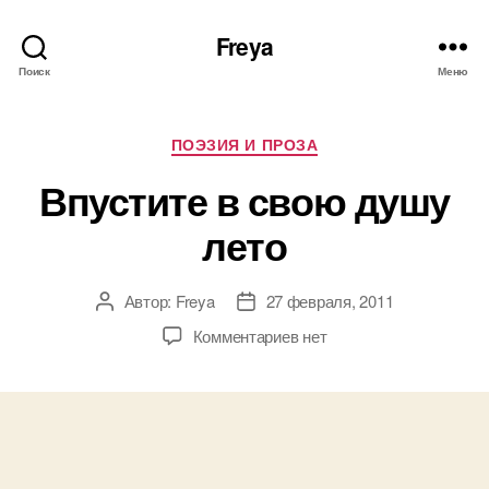
Freya
Поиск
Меню
Рубрики
ПОЭЗИЯ И ПРОЗА
Впустите в свою душу
лето
Автор:
Freya
27 февраля, 2011
Автор
Дата
записи
записи
к
Комментариев
нет
записи
Впустите
в
свою
душу
лето