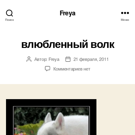
Freya
Поиск
Меню
влюбленный волк
Автор:
Freya
21 февраля, 2011
Автор
Дата
записи
записи
к
Комментариев
нет
записи
влюбленный
волк