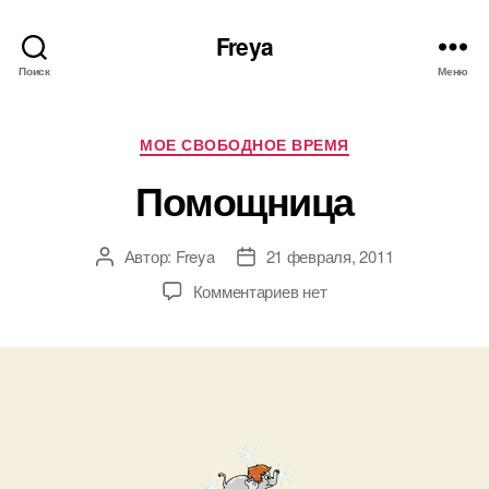
Freya
Поиск
Меню
Рубрики
МОЕ СВОБОДНОЕ ВРЕМЯ
Помощница
Автор:
Freya
21 февраля, 2011
Автор
Дата
записи
записи
к
Комментариев
нет
записи
Помощница