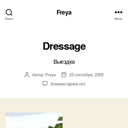
Freya
Поиск
Меню
Рубрики
Dressage
Выездка
Автор:
Freya
25 сентября, 2009
Автор
Дата
записи
записи
к
Комментариев
нет
записи
Dressage