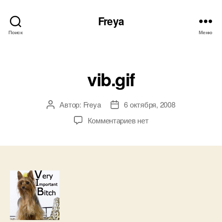
Freya
Поиск
Меню
Рубрики
vib.gif
Автор:
Freya
6 октября, 2008
Автор
Дата
записи
записи
к
Комментариев
нет
записи
vib.gif