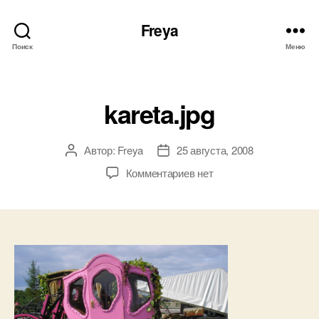
Freya
Поиск
Меню
Рубрики
kareta.jpg
Автор:
Freya
25 августа, 2008
Автор
Дата
записи
записи
к
Комментариев
нет
записи
kareta.jpg