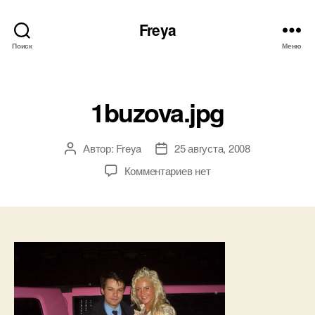
Freya
Поиск
Меню
Рубрики
1buzova.jpg
Автор:
Freya
25 августа, 2008
Автор
Дата
записи
записи
к
Комментариев
нет
записи
1buzova.jpg