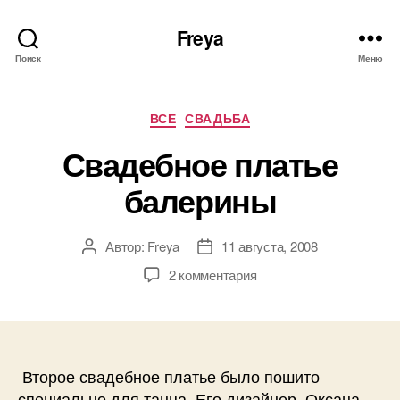
Freya
Поиск
Меню
Рубрики
ВСЕ
СВАДЬБА
Свадебное платье
балерины
Автор:
Freya
11 августа, 2008
Автор
Дата
записи
записи
к
2 комментария
записи
Свадебное
платье
балерины
Второе свадебное платье было пошито
специально для танца. Его дизайнер, Оксана —