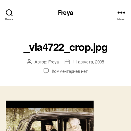
Freya
Поиск
Меню
Рубрики
_vla4722_crop.jpg
Автор:
Freya
11 августа, 2008
Автор
Дата
записи
записи
к
Комментариев
нет
записи
_vla4722_crop.jpg