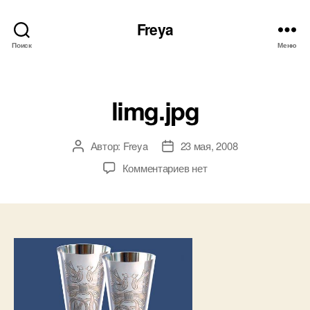
Freya
Поиск
Меню
Рубрики
limg.jpg
Автор:
Freya
23 мая, 2008
Автор
Дата
записи
записи
к
Комментариев
нет
записи
limg.jpg