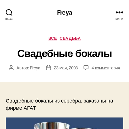
Freya
Поиск
Меню
Рубрики
ВСЕ
СВАДЬБА
Свадебные бокалы
к
Автор:
Freya
23 мая, 2008
4 комментария
Автор
Дата
запи
записи
записи
Сва
бок
Свадебные бокалы из серебра, заказаны на
фирме АГАТ