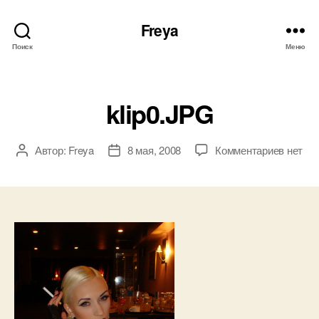
Freya
Поиск
Меню
Рубрики
klip0.JPG
к
Автор:
Freya
8 мая, 2008
Комментариев
нет
Автор
Дата
записи
записи
записи
klip0.J