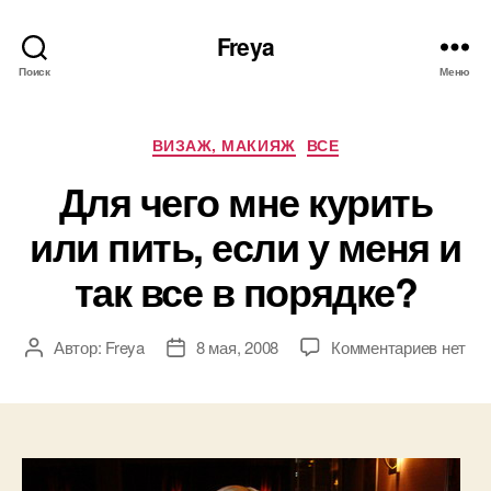
Freya
Поиск
Меню
Рубрики
ВИЗАЖ, МАКИЯЖ
ВСЕ
Для чего мне курить
или пить, если у меня и
так все в порядке?
к
Автор:
Freya
8 мая, 2008
Комментариев
нет
Автор
Дата
записи
записи
записи
Для
чего
мне
курить
или