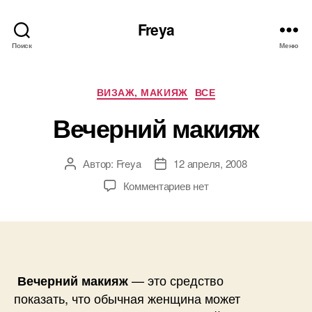
Freya
Поиск
Меню
Рубрики
ВИЗАЖ, МАКИЯЖ
ВСЕ
Вечерний макияж
Автор:
Freya
12 апреля, 2008
Автор
Дата
записи
записи
к
Комментариев
нет
записи
Вечерний
макияж
— это средство
Вечерний макияж
показать, что обычная женщина может