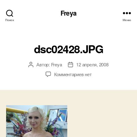
Freya
Поиск
Меню
Рубрики
dsc02428.JPG
Автор:
Freya
12 апреля, 2008
Автор
Дата
записи
записи
к
Комментариев
нет
записи
dsc02428.JPG