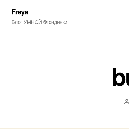
Freya
Блог УМНОЙ блондинки
b
з