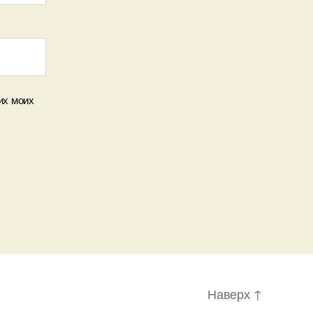
их моих
Наверх
↑