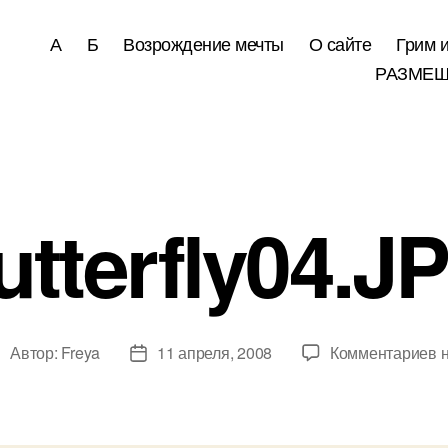
А
Б
Возрождение мечты
О сайте
Грим 
РАЗМЕЩ
Рубрики
utterfly04.J
к
Автор:
Freya
11 апреля, 2008
Комментариев
н
Автор
Дата
з
аписи
записи
b