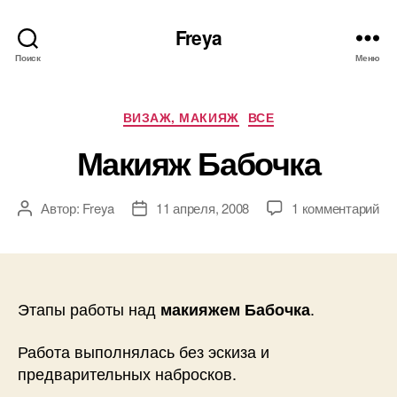
Freya
Поиск
Меню
Рубрики
ВИЗАЖ, МАКИЯЖ
ВСЕ
Макияж Бабочка
к
Автор:
Freya
11 апреля, 2008
1 комментарий
Автор
Дата
за
записи
записи
Ма
Ба
Этапы работы над
.
макияжем Бабочка
Работа выполнялась без эскиза и
предварительных набросков.