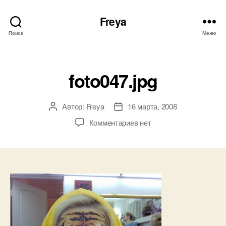
Freya
Поиск
Меню
Рубрики
foto047.jpg
Автор:
Freya
16 марта, 2008
Автор
Дата
записи
записи
к
Комментариев
нет
записи
foto047.jpg