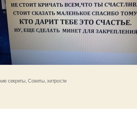
кие секреты
,
Советы
,
хитрости