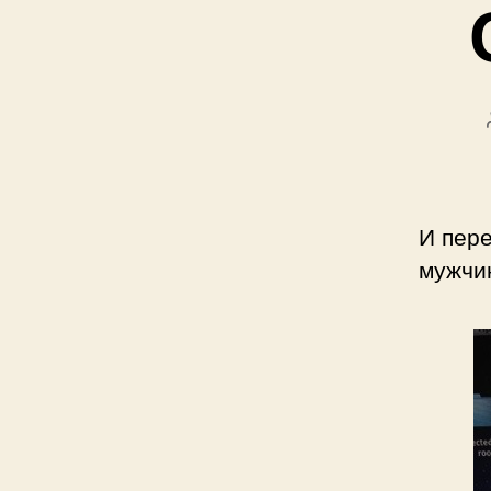
И пер
мужчи