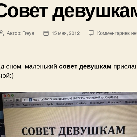
Совет девушка
к
Автор:
Freya
15 мая, 2012
Комментариев
не
Автор
Дата
за
записи
записи
Со
де
ед сном, маленький
совет девушкам
присла
ной:)