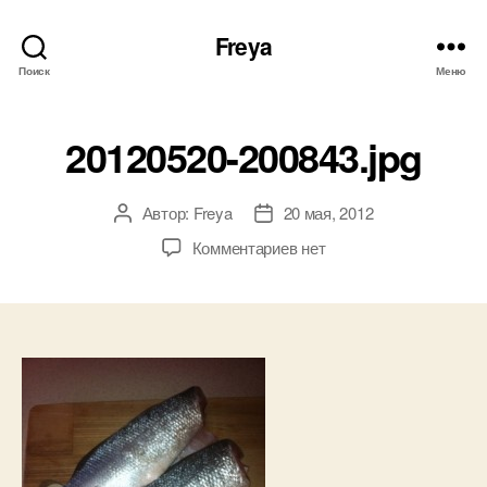
Freya
Поиск
Меню
20120520-200843.jpg
Автор:
Freya
20 мая, 2012
Автор
Дата
записи
записи
к
Комментариев
нет
записи
20120520-
200843.jpg