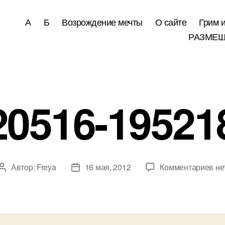
А
Б
Возрождение мечты
О сайте
Грим 
РАЗМЕЩ
20516-195218
к
Автор:
Freya
16 мая, 2012
Комментариев
не
Автор
Дата
за
записи
записи
20
195