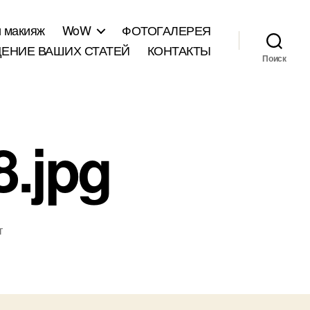
и макияж
WoW
ФОТОГАЛЕРЕЯ
ЕНИЕ ВАШИХ СТАТЕЙ
КОНТАКТЫ
Поиск
.jpg
т
писи
120516-
218.jpg